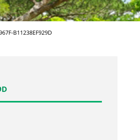
967F-B11238EF929D
9D