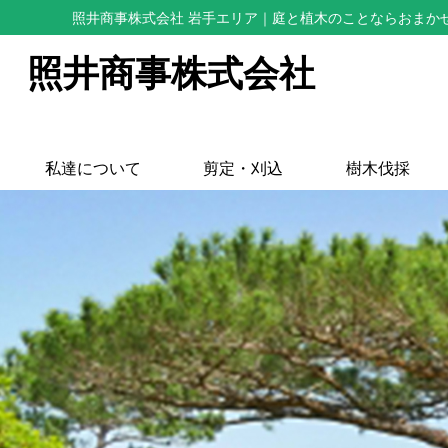
照井商事株式会社 岩手エリア
｜庭と植木のことならおまか
照井商事株式会社
私達について
剪定・刈込
樹木伐採