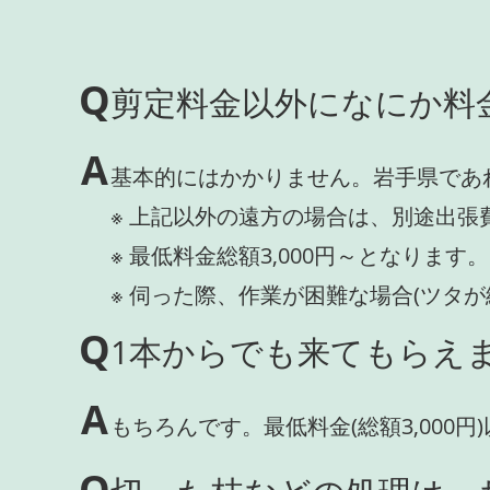
Q
剪定料金以外になにか料
A
基本的にはかかりません。岩手県であ
※ 上記以外の遠方の場合は、別途出張
※ 最低料金総額3,000円～となります。
※ 伺った際、作業が困難な場合(ツタ
Q
1本からでも来てもらえま
A
もちろんです。最低料金(総額3,000
Q