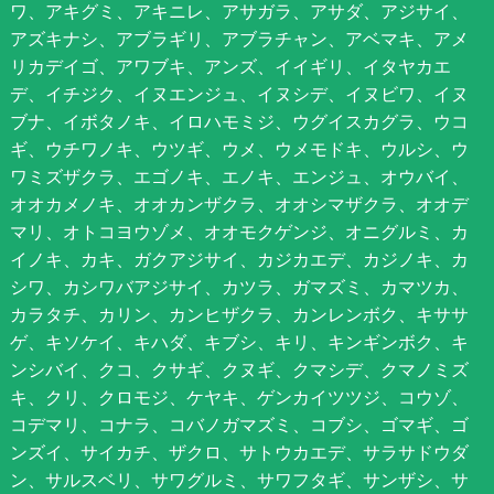
ワ、アキグミ、アキニレ、アサガラ、アサダ、アジサイ、
アズキナシ、アブラギリ、アブラチャン、アベマキ、アメ
リカデイゴ、アワブキ、アンズ、イイギリ、イタヤカエ
デ、イチジク、イヌエンジュ、イヌシデ、イヌビワ、イヌ
ブナ、イボタノキ、イロハモミジ、ウグイスカグラ、ウコ
ギ、ウチワノキ、ウツギ、ウメ、ウメモドキ、ウルシ、ウ
ワミズザクラ、エゴノキ、エノキ、エンジュ、オウバイ、
オオカメノキ、オオカンザクラ、オオシマザクラ、オオデ
マリ、オトコヨウゾメ、オオモクゲンジ、オニグルミ、カ
イノキ、カキ、ガクアジサイ、カジカエデ、カジノキ、カ
シワ、カシワバアジサイ、カツラ、ガマズミ、カマツカ、
カラタチ、カリン、カンヒザクラ、カンレンボク、キササ
ゲ、キソケイ、キハダ、キブシ、キリ、キンギンボク、キ
ンシバイ、クコ、クサギ、クヌギ、クマシデ、クマノミズ
キ、クリ、クロモジ、ケヤキ、ゲンカイツツジ、コウゾ、
コデマリ、コナラ、コバノガマズミ、コブシ、ゴマギ、ゴ
ンズイ、サイカチ、ザクロ、サトウカエデ、サラサドウダ
ン、サルスベリ、サワグルミ、サワフタギ、サンザシ、サ