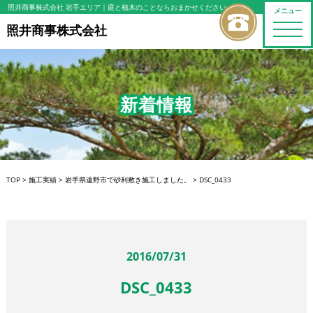
照井商事株式会社 岩手エリア
｜庭と植木のことならおまかせください
メニュー
toggle
照井商事株式会社
naviga
新着情報
TOP
>
施工実績
>
岩手県遠野市で砂利敷き施工しました。
>
DSC_0433
2016/07/31
DSC_0433