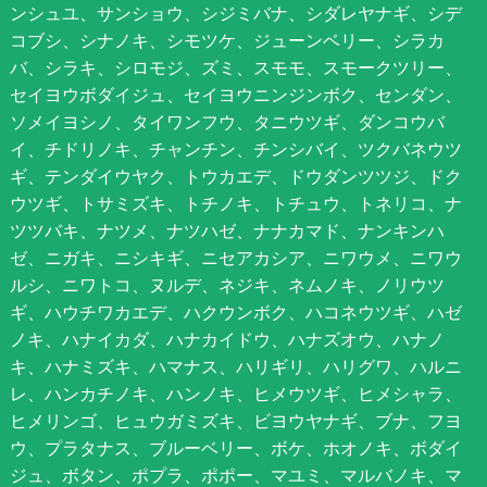
ンシュユ、サンショウ、シジミバナ、シダレヤナギ、シデ
コブシ、シナノキ、シモツケ、ジューンベリー、シラカ
バ、シラキ、シロモジ、ズミ、スモモ、スモークツリー、
セイヨウボダイジュ、セイヨウニンジンボク、センダン、
ソメイヨシノ、タイワンフウ、タニウツギ、ダンコウバ
イ、チドリノキ、チャンチン、チンシバイ、ツクバネウツ
ギ、テンダイウヤク、トウカエデ、ドウダンツツジ、ドク
ウツギ、トサミズキ、トチノキ、トチュウ、トネリコ、ナ
ツツバキ、ナツメ、ナツハゼ、ナナカマド、ナンキンハ
ゼ、ニガキ、ニシキギ、ニセアカシア、ニワウメ、ニワウ
ルシ、ニワトコ、ヌルデ、ネジキ、ネムノキ、ノリウツ
ギ、ハウチワカエデ、ハクウンボク、ハコネウツギ、ハゼ
ノキ、ハナイカダ、ハナカイドウ、ハナズオウ、ハナノ
キ、ハナミズキ、ハマナス、ハリギリ、ハリグワ、ハルニ
レ、ハンカチノキ、ハンノキ、ヒメウツギ、ヒメシャラ、
ヒメリンゴ、ヒュウガミズキ、ビヨウヤナギ、ブナ、フヨ
ウ、プラタナス、ブルーベリー、ボケ、ホオノキ、ボダイ
ジュ、ボタン、ポプラ、ポポー、マユミ、マルバノキ、マ