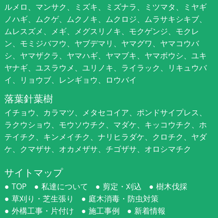
ルメロ、マンサク、ミズキ、ミズナラ、ミツマタ、ミヤギ
ノハギ、ムクゲ、ムクノキ、ムクロジ、ムラサキシキブ、
ムレスズメ、メギ、メグスリノキ、モクゲンジ、モクレ
ン、モミジバフウ、ヤブデマリ、ヤマグワ、ヤマコウバ
シ、ヤマザクラ、ヤマハギ、ヤマブキ、ヤマボウシ、ユキ
ヤナギ、ユスラウメ、ユリノキ、ライラック、リキュウバ
イ、リョウブ、レンギョウ、ロウバイ
落葉針葉樹
イチョウ、カラマツ、メタセコイア、ポンドサイプレス、
ラクウショウ、モウソウチク、マダケ、キッコウチク、ホ
テイチク、キンメイチク、ナリヒラダケ、クロチク、ヤダ
ケ、クマザサ、オカメザサ、チゴザサ、オロシマチク
サイトマップ
TOP
私達について
剪定・刈込
樹木伐採
草刈り・芝生張り
庭木消毒・防虫対策
外構工事・片付け
施工事例
新着情報