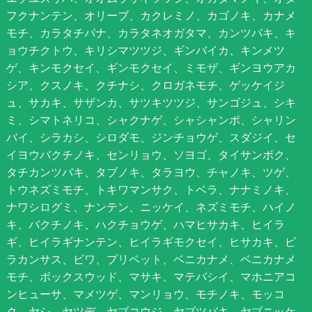
フクナンテン、オリーブ、カクレミノ、カゴノキ、カナメ
モチ、カラタチバナ、カラタネオガタマ、カンツバキ、キ
ョウチクトウ、キリシマツツジ、ギンバイカ、キンメツ
ゲ、キンモクセイ、ギンモクセイ、ミモザ、ギンヨウアカ
シア、クスノキ、クチナシ、クロガネモチ、ゲッケイジ
ュ、サカキ、サザンカ、サツキツツジ、サンゴジュ、シキ
ミ、シマトネリコ、シャクナゲ、シャシャンポ、シャリン
バイ、シラカシ、シロダモ、ジンチョウゲ、スダジイ、セ
イヨウバクチノキ、センリョウ、ソヨゴ、タイサンボク、
タチカンツバキ、タブノキ、タラヨウ、チャノキ、ツゲ、
トウネズミモチ、トキワマンサク、トベラ、ナナミノキ、
ナワシログミ、ナンテン、ニッケイ、ネズミモチ、ハイノ
キ、バクチノキ、ハクチョウゲ、ハマヒサカキ、ヒイラ
ギ、ヒイラギナンテン、ヒイラギモクセイ、ヒサカキ、ピ
ラカンサス、ビワ、プリペット、ベニカナメ、ベニカナメ
モチ、ボックスウッド、マサキ、マテバシイ、マホニアコ
ンヒューサ、マメツゲ、マンリョウ、モチノキ、モッコ
ク、ヤシ、ヤツデ、ヤブコウジ、ヤブツバキ、ヤブニッケ