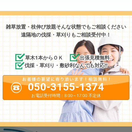
雑草放置・枝伸び放題そんな状態でもご相談ください
遠隔地の伐採・草刈りもご相談受付中！
草木1本からＯＫ
出張見積無料
伐採・草刈り・敷砂利なんでも対応!!
050-3155-1374
お電話受付時間：8:00～17:00 不定休