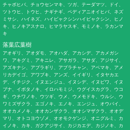
チャボヒバ、チョウセンマキ、ツガ、テーダマツ、ドイ、
ツトウヒ、トウヒ、ナギナギ、ペディアニオイヒバ、ネズ
ミサシ、ハイネズ、ハイビャクシンハイビャクシン、ヒノ
キ、ヒノキアスナロ、ヒマラヤスギ、モミノキ、ラカンマ
キ
落葉広葉樹
アオギリ、アオダモ、アオハダ、アカシデ、アカメガシ
ワ、アキグミ、アキニレ、アサガラ、アサダ、アジサイ、
アズキナシ、アブラギリ、アブラチャン、アベマキ、アメ
リカデイゴ、アワブキ、アンズ、イイギリ、イタヤカエ
デ、イチジク、イヌエンジュ、イヌシデ、イヌビワ、イヌ
ブナ、イボタノキ、イロハモミジ、ウグイスカグラ、ウコ
ギ、ウチワノキ、ウツギ、ウメ、ウメモドキ、ウルシ、ウ
ワミズザクラ、エゴノキ、エノキ、エンジュ、オウバイ、
オオカメノキ、オオカンザクラ、オオシマザクラ、オオデ
マリ、オトコヨウゾメ、オオモクゲンジ、オニグルミ、カ
イノキ、カキ、ガクアジサイ、カジカエデ、カジノキ、カ