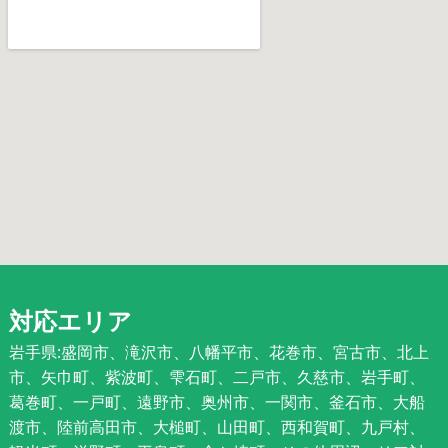
対応エリア
岩手県:盛岡市、滝沢市、八幡平市、花巻市、宮古市、北上
市、矢巾町、紫波町、雫石町、二戸市、久慈市、岩手町、
葛巻町、一戸町、遠野市、奥州市、一関市、釜石市、大船
渡市、陸前高田市、大槌町、山田町、西和賀町、九戸村、