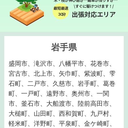
木・枝が伸び過ぎ…雑草が茂りすぎ…
\すぐに駆けつけます！/
最短最速
出張対応エリア
３０分
岩手県
盛岡市、滝沢市、八幡平市、花巻市、
宮古市、北上市、矢巾町、紫波町、雫
石町、二戸市、久慈市、岩手町、葛巻
町、一戸町、遠野市、奥州市、一関
市、釜石市、大船渡市、陸前高田市、
大槌町、山田町、西和賀町、九戸村、
軽米町、洋野町、平泉町、金ケ崎町、