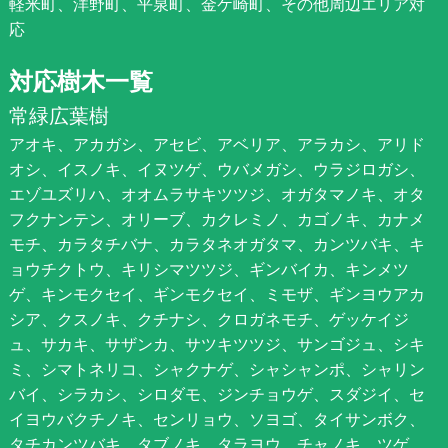
軽米町、洋野町、平泉町、金ケ崎町、その他周辺エリア対
応
対応樹木一覧
常緑広葉樹
アオキ、アカガシ、アセビ、アベリア、アラカシ、アリド
オシ、イスノキ、イヌツゲ、ウバメガシ、ウラジロガシ、
エゾユズリハ、オオムラサキツツジ、オガタマノキ、オタ
フクナンテン、オリーブ、カクレミノ、カゴノキ、カナメ
モチ、カラタチバナ、カラタネオガタマ、カンツバキ、キ
ョウチクトウ、キリシマツツジ、ギンバイカ、キンメツ
ゲ、キンモクセイ、ギンモクセイ、ミモザ、ギンヨウアカ
シア、クスノキ、クチナシ、クロガネモチ、ゲッケイジ
ュ、サカキ、サザンカ、サツキツツジ、サンゴジュ、シキ
ミ、シマトネリコ、シャクナゲ、シャシャンポ、シャリン
バイ、シラカシ、シロダモ、ジンチョウゲ、スダジイ、セ
イヨウバクチノキ、センリョウ、ソヨゴ、タイサンボク、
タチカンツバキ、タブノキ、タラヨウ、チャノキ、ツゲ、