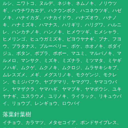
ルシ、ニワトコ、ヌルデ、ネジキ、ネムノキ、ノリウツ
ギ、ハウチワカエデ、ハクウンボク、ハコネウツギ、ハゼ
ノキ、ハナイカダ、ハナカイドウ、ハナズオウ、ハナノ
キ、ハナミズキ、ハマナス、ハリギリ、ハリグワ、ハルニ
レ、ハンカチノキ、ハンノキ、ヒメウツギ、ヒメシャラ、
ヒメリンゴ、ヒュウガミズキ、ビヨウヤナギ、ブナ、フヨ
ウ、プラタナス、ブルーベリー、ボケ、ホオノキ、ボダイ
ジュ、ボタン、ポプラ、ポポー、マユミ、マルバノキ、マ
ルメロ、マンサク、ミズキ、ミズナラ、ミツマタ、ミヤギ
ノハギ、ムクゲ、ムクノキ、ムクロジ、ムラサキシキブ、
ムレスズメ、メギ、メグスリノキ、モクゲンジ、モクレ
ン、モミジバフウ、ヤブデマリ、ヤマグワ、ヤマコウバ
シ、ヤマザクラ、ヤマハギ、ヤマブキ、ヤマボウシ、ユキ
ヤナギ、ユスラウメ、ユリノキ、ライラック、リキュウバ
イ、リョウブ、レンギョウ、ロウバイ
落葉針葉樹
イチョウ、カラマツ、メタセコイア、ポンドサイプレス、