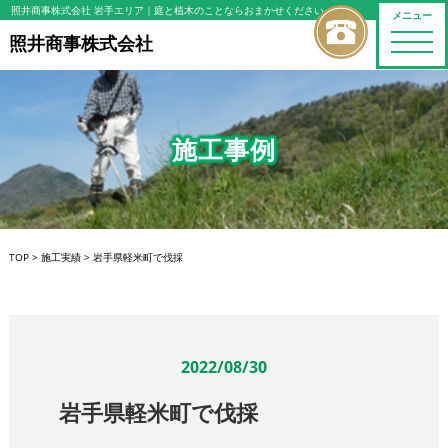
照井商事株式会社 岩手エリア
｜庭と植木のことならおまかせください
メニュー
toggle
照井商事株式会社
naviga
施工事例
TOP
>
施工実績
>
岩手県軽米町で伐採
2022/08/30
岩手県軽米町で伐採