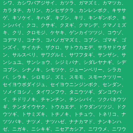
シワ、カシワバアジサイ、カツラ、ガマズミ、カマツカ、
カラタチ、カリン、カンヒザクラ、カンレンボク、キササ
ゲ、キソケイ、キハダ、キブシ、キリ、キンギンボク、キ
ンシバイ、クコ、クサギ、クヌギ、クマシデ、クマノミズ
キ、クリ、クロモジ、ケヤキ、ゲンカイツツジ、コウゾ、
コデマリ、コナラ、コバノガマズミ、コブシ、ゴマギ、ゴ
ンズイ、サイカチ、ザクロ、サトウカエデ、サラサドウダ
ン、サルスベリ、サワグルミ、サワフタギ、サンザシ、サ
ンシュユ、サンショウ、シジミバナ、シダレヤナギ、シデ
コブシ、シナノキ、シモツケ、ジューンベリー、シラカ
バ、シラキ、シロモジ、ズミ、スモモ、スモークツリー、
セイヨウボダイジュ、セイヨウニンジンボク、センダン、
ソメイヨシノ、タイワンフウ、タニウツギ、ダンコウバ
イ、チドリノキ、チャンチン、チンシバイ、ツクバネウツ
ギ、テンダイウヤク、トウカエデ、ドウダンツツジ、ドク
ウツギ、トサミズキ、トチノキ、トチュウ、トネリコ、ナ
ツツバキ、ナツメ、ナツハゼ、ナナカマド、ナンキンハ
ゼ、ニガキ、ニシキギ、ニセアカシア、ニワウメ、ニワウ