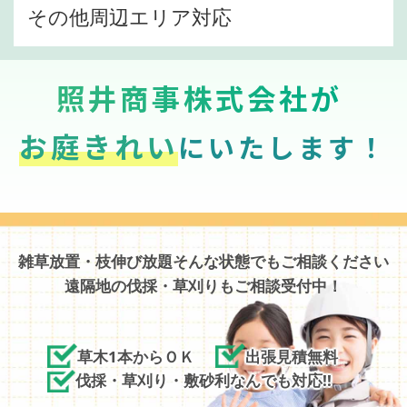
その他周辺エリア対応
照井商事株式会社が
お庭きれい
にいたします！
雑草放置・枝伸び放題そんな状態でもご相談ください
遠隔地の伐採・草刈りもご相談受付中！
草木1本からＯＫ
出張見積無料
伐採・草刈り・敷砂利なんでも対応!!