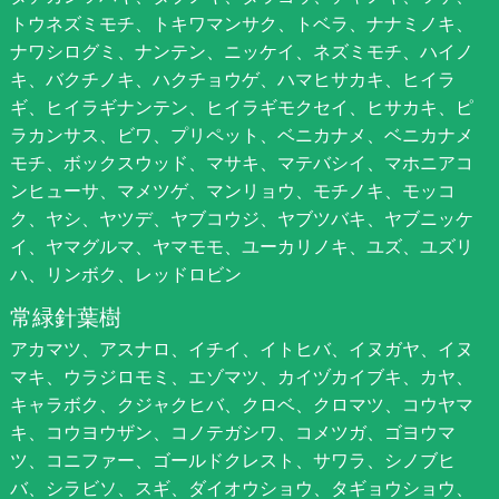
トウネズミモチ、トキワマンサク、トベラ、ナナミノキ、
ナワシログミ、ナンテン、ニッケイ、ネズミモチ、ハイノ
キ、バクチノキ、ハクチョウゲ、ハマヒサカキ、ヒイラ
ギ、ヒイラギナンテン、ヒイラギモクセイ、ヒサカキ、ピ
ラカンサス、ビワ、プリペット、ベニカナメ、ベニカナメ
モチ、ボックスウッド、マサキ、マテバシイ、マホニアコ
ンヒューサ、マメツゲ、マンリョウ、モチノキ、モッコ
ク、ヤシ、ヤツデ、ヤブコウジ、ヤブツバキ、ヤブニッケ
イ、ヤマグルマ、ヤマモモ、ユーカリノキ、ユズ、ユズリ
ハ、リンボク、レッドロビン
常緑針葉樹
アカマツ、アスナロ、イチイ、イトヒバ、イヌガヤ、イヌ
マキ、ウラジロモミ、エゾマツ、カイヅカイブキ、カヤ、
キャラボク、クジャクヒバ、クロベ、クロマツ、コウヤマ
キ、コウヨウザン、コノテガシワ、コメツガ、ゴヨウマ
ツ、コニファー、ゴールドクレスト、サワラ、シノブヒ
バ、シラビソ、スギ、ダイオウショウ、タギョウショウ、