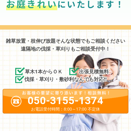
お庭きれい
にいたします！
雑草放置・枝伸び放題そんな状態でもご相談ください
遠隔地の伐採・草刈りもご相談受付中！
草木1本からＯＫ
出張見積無料
伐採・草刈り・敷砂利なんでも対応!!
050-3155-1374
お電話受付時間：8:00～17:00 不定休