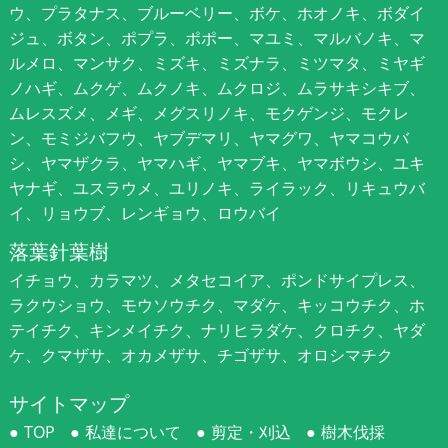
ウ、プラタナス、ブルーベリー、ボケ、ホオノキ、ボダイ
ジュ、ボタン、ポプラ、ポポー、マユミ、マルバノキ、マ
ルメロ、マンサク、ミズキ、ミズナラ、ミツマタ、ミヤギ
ノハギ、ムクゲ、ムクノキ、ムクロジ、ムラサキシキブ、
ムレスズメ、メギ、メグスリノキ、モクゲンジ、モクレ
ン、モミジバフウ、ヤブデマリ、ヤマグワ、ヤマコウバ
シ、ヤマザクラ、ヤマハギ、ヤマブキ、ヤマボウシ、ユキ
ヤナギ、ユスラウメ、ユリノキ、ライラック、リキュウバ
イ、リョウブ、レンギョウ、ロウバイ
落葉針葉樹
イチョウ、カラマツ、メタセコイア、ポンドサイプレス、
ラクウショウ、モウソウチク、マダケ、キッコウチク、ホ
テイチク、キンメイチク、ナリヒラダケ、クロチク、ヤダ
ケ、クマザサ、オカメザサ、チゴザサ、オロシマチク
サイトマップ
TOP
私達について
剪定・刈込
樹木伐採