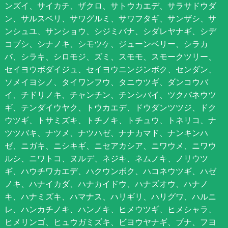
ンズイ、サイカチ、ザクロ、サトウカエデ、サラサドウダ
ン、サルスベリ、サワグルミ、サワフタギ、サンザシ、サ
ンシュユ、サンショウ、シジミバナ、シダレヤナギ、シデ
コブシ、シナノキ、シモツケ、ジューンベリー、シラカ
バ、シラキ、シロモジ、ズミ、スモモ、スモークツリー、
セイヨウボダイジュ、セイヨウニンジンボク、センダン、
ソメイヨシノ、タイワンフウ、タニウツギ、ダンコウバ
イ、チドリノキ、チャンチン、チンシバイ、ツクバネウツ
ギ、テンダイウヤク、トウカエデ、ドウダンツツジ、ドク
ウツギ、トサミズキ、トチノキ、トチュウ、トネリコ、ナ
ツツバキ、ナツメ、ナツハゼ、ナナカマド、ナンキンハ
ゼ、ニガキ、ニシキギ、ニセアカシア、ニワウメ、ニワウ
ルシ、ニワトコ、ヌルデ、ネジキ、ネムノキ、ノリウツ
ギ、ハウチワカエデ、ハクウンボク、ハコネウツギ、ハゼ
ノキ、ハナイカダ、ハナカイドウ、ハナズオウ、ハナノ
キ、ハナミズキ、ハマナス、ハリギリ、ハリグワ、ハルニ
レ、ハンカチノキ、ハンノキ、ヒメウツギ、ヒメシャラ、
ヒメリンゴ、ヒュウガミズキ、ビヨウヤナギ、ブナ、フヨ