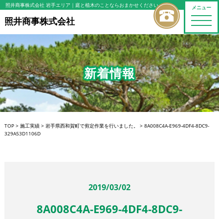
照井商事株式会社 岩手エリア
｜庭と植木のことならおまかせください
メニュー
toggle
照井商事株式会社
naviga
新着情報
TOP
>
施工実績
>
岩手県西和賀町で剪定作業を行いました。
>
8A008C4A-E969-4DF4-8DC9-
329A53D1106D
2019/03/02
8A008C4A-E969-4DF4-8DC9-