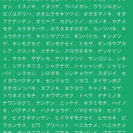
オシ、イスノキ、イヌツゲ、ウバメガシ、ウラジロガシ、
エゾユズリハ、オオムラサキツツジ、オガタマノキ、オタ
フクナンテン、オリーブ、カクレミノ、カゴノキ、カナメ
モチ、カラタチバナ、カラタネオガタマ、カンツバキ、キ
ョウチクトウ、キリシマツツジ、ギンバイカ、キンメツ
ゲ、キンモクセイ、ギンモクセイ、ミモザ、ギンヨウアカ
シア、クスノキ、クチナシ、クロガネモチ、ゲッケイジ
ュ、サカキ、サザンカ、サツキツツジ、サンゴジュ、シキ
ミ、シマトネリコ、シャクナゲ、シャシャンポ、シャリン
バイ、シラカシ、シロダモ、ジンチョウゲ、スダジイ、セ
イヨウバクチノキ、センリョウ、ソヨゴ、タイサンボク、
タチカンツバキ、タブノキ、タラヨウ、チャノキ、ツゲ、
トウネズミモチ、トキワマンサク、トベラ、ナナミノキ、
ナワシログミ、ナンテン、ニッケイ、ネズミモチ、ハイノ
キ、バクチノキ、ハクチョウゲ、ハマヒサカキ、ヒイラ
ギ、ヒイラギナンテン、ヒイラギモクセイ、ヒサカキ、ピ
ラカンサス、ビワ、プリペット、ベニカナメ、ベニカナメ
モチ、ボックスウッド、マサキ、マテバシイ、マホニアコ