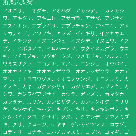
落葉広葉樹
アオギリ、アオダモ、アオハダ、アカシデ、アカメガシ
ワ、アキグミ、アキニレ、アサガラ、アサダ、アジサイ、
アズキナシ、アブラギリ、アブラチャン、アベマキ、アメ
リカデイゴ、アワブキ、アンズ、イイギリ、イタヤカエ
デ、イチジク、イヌエンジュ、イヌシデ、イヌビワ、イヌ
ブナ、イボタノキ、イロハモミジ、ウグイスカグラ、ウコ
ギ、ウチワノキ、ウツギ、ウメ、ウメモドキ、ウルシ、ウ
ワミズザクラ、エゴノキ、エノキ、エンジュ、オウバイ、
オオカメノキ、オオカンザクラ、オオシマザクラ、オオデ
マリ、オトコヨウゾメ、オオモクゲンジ、オニグルミ、カ
イノキ、カキ、ガクアジサイ、カジカエデ、カジノキ、カ
シワ、カシワバアジサイ、カツラ、ガマズミ、カマツカ、
カラタチ、カリン、カンヒザクラ、カンレンボク、キササ
ゲ、キソケイ、キハダ、キブシ、キリ、キンギンボク、キ
ンシバイ、クコ、クサギ、クヌギ、クマシデ、クマノミズ
キ、クリ、クロモジ、ケヤキ、ゲンカイツツジ、コウゾ、
コデマリ、コナラ、コバノガマズミ、コブシ、ゴマギ、ゴ