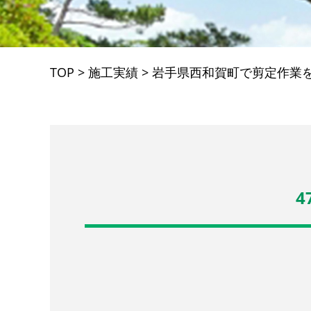
TOP
>
施工実績
>
岩手県西和賀町で剪定作業
4