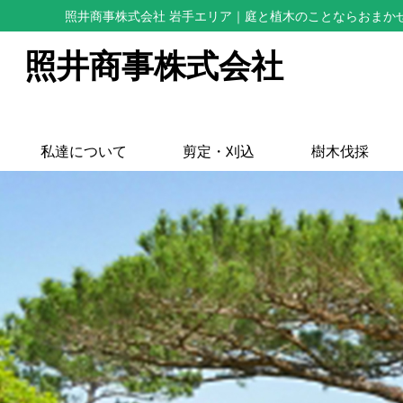
照井商事株式会社 岩手エリア
｜庭と植木のことならおまか
照井商事株式会社
私達について
剪定・刈込
樹木伐採