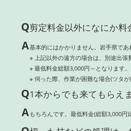
Q
剪定料金以外になにか料
A
基本的にはかかりません。岩手県であ
※ 上記以外の遠方の場合は、別途出張
※ 最低料金総額3,000円～となります。
※ 伺った際、作業が困難な場合(ツタ
Q
1本からでも来てもらえま
A
もちろんです。最低料金(総額3,000
Q