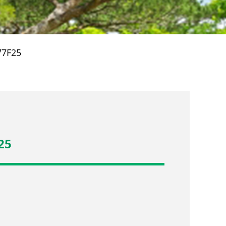
77F25
25