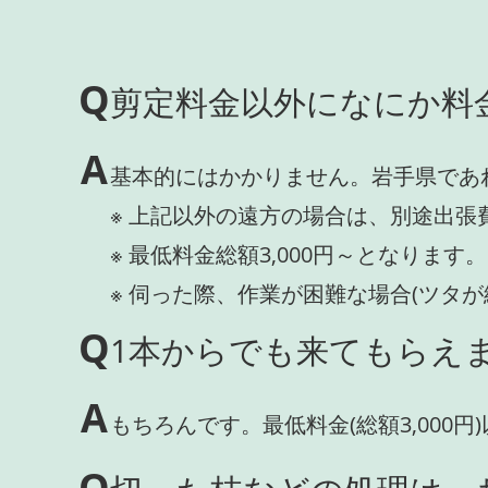
Q
剪定料金以外になにか料
A
基本的にはかかりません。岩手県であ
※ 上記以外の遠方の場合は、別途出張
※ 最低料金総額3,000円～となります。
※ 伺った際、作業が困難な場合(ツタ
Q
1本からでも来てもらえま
A
もちろんです。最低料金(総額3,000
Q