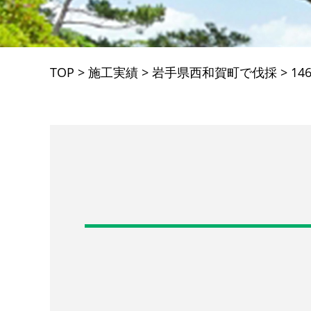
TOP
>
施工実績
>
岩手県西和賀町で伐採
>
14