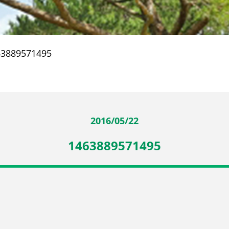
63889571495
2016/05/22
1463889571495