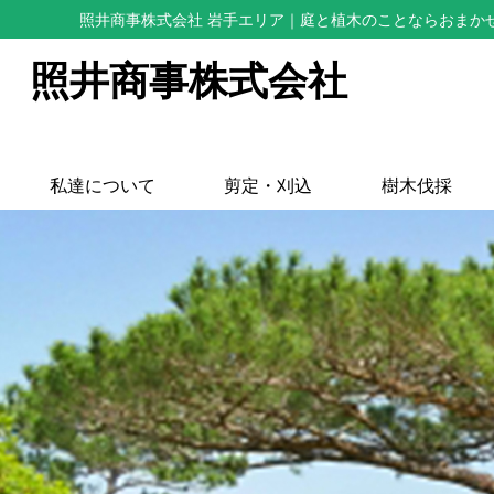
照井商事株式会社 岩手エリア
｜庭と植木のことならおまか
照井商事株式会社
私達について
剪定・刈込
樹木伐採