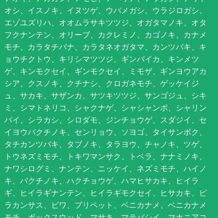
オシ、イスノキ、イヌツゲ、ウバメガシ、ウラジロガシ、
エゾユズリハ、オオムラサキツツジ、オガタマノキ、オタ
フクナンテン、オリーブ、カクレミノ、カゴノキ、カナメ
モチ、カラタチバナ、カラタネオガタマ、カンツバキ、キ
ョウチクトウ、キリシマツツジ、ギンバイカ、キンメツ
ゲ、キンモクセイ、ギンモクセイ、ミモザ、ギンヨウアカ
シア、クスノキ、クチナシ、クロガネモチ、ゲッケイジ
ュ、サカキ、サザンカ、サツキツツジ、サンゴジュ、シキ
ミ、シマトネリコ、シャクナゲ、シャシャンポ、シャリン
バイ、シラカシ、シロダモ、ジンチョウゲ、スダジイ、セ
イヨウバクチノキ、センリョウ、ソヨゴ、タイサンボク、
タチカンツバキ、タブノキ、タラヨウ、チャノキ、ツゲ、
トウネズミモチ、トキワマンサク、トベラ、ナナミノキ、
ナワシログミ、ナンテン、ニッケイ、ネズミモチ、ハイノ
キ、バクチノキ、ハクチョウゲ、ハマヒサカキ、ヒイラ
ギ、ヒイラギナンテン、ヒイラギモクセイ、ヒサカキ、ピ
ラカンサス、ビワ、プリペット、ベニカナメ、ベニカナメ
モチ、ボックスウッド、マサキ、マテバシイ、マホニアコ