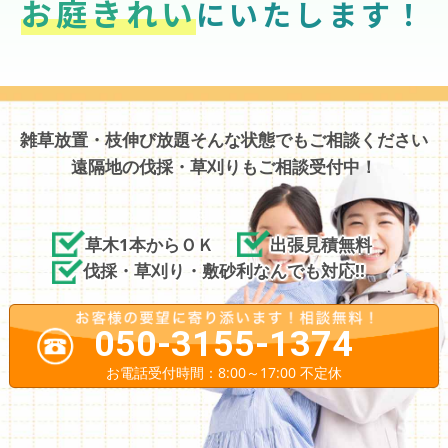
お庭きれい
にいたします！
雑草放置・枝伸び放題そんな状態でもご相談ください
遠隔地の伐採・草刈りもご相談受付中！
草木1本からＯＫ
出張見積無料
伐採・草刈り・敷砂利なんでも対応!!
050-3155-1374
お電話受付時間：8:00～17:00 不定休