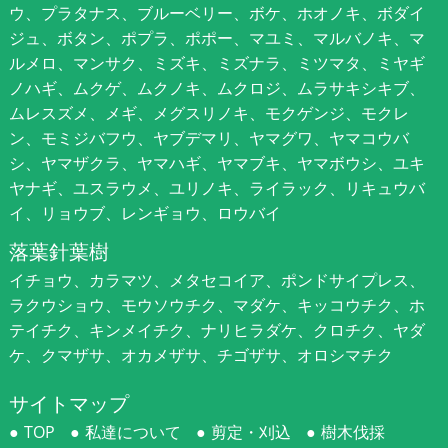
ウ、プラタナス、ブルーベリー、ボケ、ホオノキ、ボダイ
ジュ、ボタン、ポプラ、ポポー、マユミ、マルバノキ、マ
ルメロ、マンサク、ミズキ、ミズナラ、ミツマタ、ミヤギ
ノハギ、ムクゲ、ムクノキ、ムクロジ、ムラサキシキブ、
ムレスズメ、メギ、メグスリノキ、モクゲンジ、モクレ
ン、モミジバフウ、ヤブデマリ、ヤマグワ、ヤマコウバ
シ、ヤマザクラ、ヤマハギ、ヤマブキ、ヤマボウシ、ユキ
ヤナギ、ユスラウメ、ユリノキ、ライラック、リキュウバ
イ、リョウブ、レンギョウ、ロウバイ
落葉針葉樹
イチョウ、カラマツ、メタセコイア、ポンドサイプレス、
ラクウショウ、モウソウチク、マダケ、キッコウチク、ホ
テイチク、キンメイチク、ナリヒラダケ、クロチク、ヤダ
ケ、クマザサ、オカメザサ、チゴザサ、オロシマチク
サイトマップ
TOP
私達について
剪定・刈込
樹木伐採