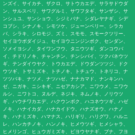
ンズイ、サイカチ、ザクロ、サトウカエデ、サラサドウダ
ン、サルスベリ、サワグルミ、サワフタギ、サンザシ、サ
ンシュユ、サンショウ、シジミバナ、シダレヤナギ、シデ
コブシ、シナノキ、シモツケ、ジューンベリー、シラカ
バ、シラキ、シロモジ、ズミ、スモモ、スモークツリー、
セイヨウボダイジュ、セイヨウニンジンボク、センダン、
ソメイヨシノ、タイワンフウ、タニウツギ、ダンコウバ
イ、チドリノキ、チャンチン、チンシバイ、ツクバネウツ
ギ、テンダイウヤク、トウカエデ、ドウダンツツジ、ドク
ウツギ、トサミズキ、トチノキ、トチュウ、トネリコ、ナ
ツツバキ、ナツメ、ナツハゼ、ナナカマド、ナンキンハ
ゼ、ニガキ、ニシキギ、ニセアカシア、ニワウメ、ニワウ
ルシ、ニワトコ、ヌルデ、ネジキ、ネムノキ、ノリウツ
ギ、ハウチワカエデ、ハクウンボク、ハコネウツギ、ハゼ
ノキ、ハナイカダ、ハナカイドウ、ハナズオウ、ハナノ
キ、ハナミズキ、ハマナス、ハリギリ、ハリグワ、ハルニ
レ、ハンカチノキ、ハンノキ、ヒメウツギ、ヒメシャラ、
ヒメリンゴ、ヒュウガミズキ、ビヨウヤナギ、ブナ、フヨ