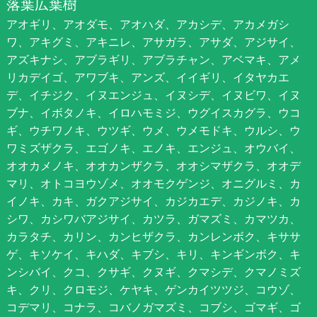
落葉広葉樹
アオギリ、アオダモ、アオハダ、アカシデ、アカメガシ
ワ、アキグミ、アキニレ、アサガラ、アサダ、アジサイ、
アズキナシ、アブラギリ、アブラチャン、アベマキ、アメ
リカデイゴ、アワブキ、アンズ、イイギリ、イタヤカエ
デ、イチジク、イヌエンジュ、イヌシデ、イヌビワ、イヌ
ブナ、イボタノキ、イロハモミジ、ウグイスカグラ、ウコ
ギ、ウチワノキ、ウツギ、ウメ、ウメモドキ、ウルシ、ウ
ワミズザクラ、エゴノキ、エノキ、エンジュ、オウバイ、
オオカメノキ、オオカンザクラ、オオシマザクラ、オオデ
マリ、オトコヨウゾメ、オオモクゲンジ、オニグルミ、カ
イノキ、カキ、ガクアジサイ、カジカエデ、カジノキ、カ
シワ、カシワバアジサイ、カツラ、ガマズミ、カマツカ、
カラタチ、カリン、カンヒザクラ、カンレンボク、キササ
ゲ、キソケイ、キハダ、キブシ、キリ、キンギンボク、キ
ンシバイ、クコ、クサギ、クヌギ、クマシデ、クマノミズ
キ、クリ、クロモジ、ケヤキ、ゲンカイツツジ、コウゾ、
コデマリ、コナラ、コバノガマズミ、コブシ、ゴマギ、ゴ