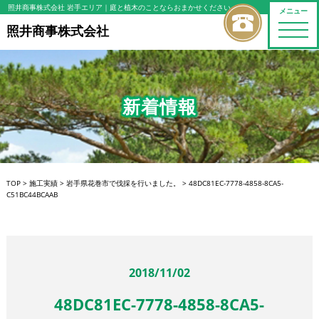
照井商事株式会社 岩手エリア
｜庭と植木のことならおまかせください
メニュー
toggle
照井商事株式会社
naviga
新着情報
TOP
>
施工実績
>
岩手県花巻市で伐採を行いました。
>
48DC81EC-7778-4858-8CA5-
C51BC44BCAAB
2018/11/02
48DC81EC-7778-4858-8CA5-