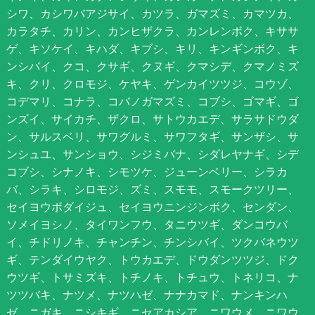
シワ、カシワバアジサイ、カツラ、ガマズミ、カマツカ、
カラタチ、カリン、カンヒザクラ、カンレンボク、キササ
ゲ、キソケイ、キハダ、キブシ、キリ、キンギンボク、キ
ンシバイ、クコ、クサギ、クヌギ、クマシデ、クマノミズ
キ、クリ、クロモジ、ケヤキ、ゲンカイツツジ、コウゾ、
コデマリ、コナラ、コバノガマズミ、コブシ、ゴマギ、ゴ
ンズイ、サイカチ、ザクロ、サトウカエデ、サラサドウダ
ン、サルスベリ、サワグルミ、サワフタギ、サンザシ、サ
ンシュユ、サンショウ、シジミバナ、シダレヤナギ、シデ
コブシ、シナノキ、シモツケ、ジューンベリー、シラカ
バ、シラキ、シロモジ、ズミ、スモモ、スモークツリー、
セイヨウボダイジュ、セイヨウニンジンボク、センダン、
ソメイヨシノ、タイワンフウ、タニウツギ、ダンコウバ
イ、チドリノキ、チャンチン、チンシバイ、ツクバネウツ
ギ、テンダイウヤク、トウカエデ、ドウダンツツジ、ドク
ウツギ、トサミズキ、トチノキ、トチュウ、トネリコ、ナ
ツツバキ、ナツメ、ナツハゼ、ナナカマド、ナンキンハ
ゼ、ニガキ、ニシキギ、ニセアカシア、ニワウメ、ニワウ