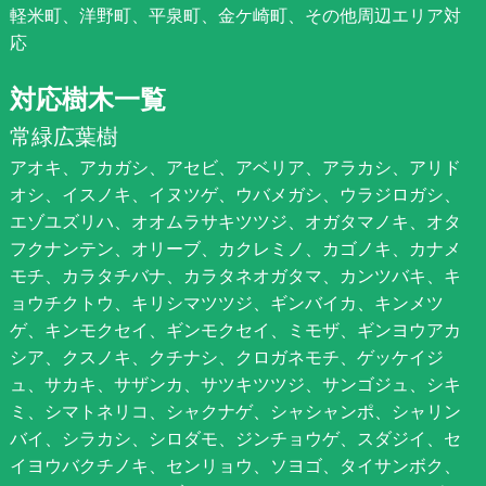
軽米町、洋野町、平泉町、金ケ崎町、その他周辺エリア対
応
対応樹木一覧
常緑広葉樹
アオキ、アカガシ、アセビ、アベリア、アラカシ、アリド
オシ、イスノキ、イヌツゲ、ウバメガシ、ウラジロガシ、
エゾユズリハ、オオムラサキツツジ、オガタマノキ、オタ
フクナンテン、オリーブ、カクレミノ、カゴノキ、カナメ
モチ、カラタチバナ、カラタネオガタマ、カンツバキ、キ
ョウチクトウ、キリシマツツジ、ギンバイカ、キンメツ
ゲ、キンモクセイ、ギンモクセイ、ミモザ、ギンヨウアカ
シア、クスノキ、クチナシ、クロガネモチ、ゲッケイジ
ュ、サカキ、サザンカ、サツキツツジ、サンゴジュ、シキ
ミ、シマトネリコ、シャクナゲ、シャシャンポ、シャリン
バイ、シラカシ、シロダモ、ジンチョウゲ、スダジイ、セ
イヨウバクチノキ、センリョウ、ソヨゴ、タイサンボク、