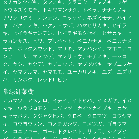
タチカンツバキ、タブノキ、タラヨウ、チャノキ、ツゲ、
トウネズミモチ、トキワマンサク、トベラ、ナナミノキ、
ナワシログミ、ナンテン、ニッケイ、ネズミモチ、ハイノ
キ、バクチノキ、ハクチョウゲ、ハマヒサカキ、ヒイラ
ギ、ヒイラギナンテン、ヒイラギモクセイ、ヒサカキ、ピ
ラカンサス、ビワ、プリペット、ベニカナメ、ベニカナメ
モチ、ボックスウッド、マサキ、マテバシイ、マホニアコ
ンヒューサ、マメツゲ、マンリョウ、モチノキ、モッコ
ク、ヤシ、ヤツデ、ヤブコウジ、ヤブツバキ、ヤブニッケ
イ、ヤマグルマ、ヤマモモ、ユーカリノキ、ユズ、ユズリ
ハ、リンボク、レッドロビン
常緑針葉樹
アカマツ、アスナロ、イチイ、イトヒバ、イヌガヤ、イヌ
マキ、ウラジロモミ、エゾマツ、カイヅカイブキ、カヤ、
キャラボク、クジャクヒバ、クロベ、クロマツ、コウヤマ
キ、コウヨウザン、コノテガシワ、コメツガ、ゴヨウマ
ツ、コニファー、ゴールドクレスト、サワラ、シノブヒ
バ、シラビソ、スギ、ダイオウショウ、タギョウショウ、