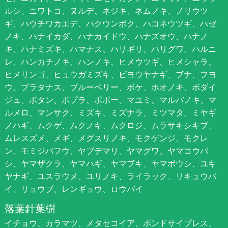
ルシ、ニワトコ、ヌルデ、ネジキ、ネムノキ、ノリウツ
ギ、ハウチワカエデ、ハクウンボク、ハコネウツギ、ハゼ
ノキ、ハナイカダ、ハナカイドウ、ハナズオウ、ハナノ
キ、ハナミズキ、ハマナス、ハリギリ、ハリグワ、ハルニ
レ、ハンカチノキ、ハンノキ、ヒメウツギ、ヒメシャラ、
ヒメリンゴ、ヒュウガミズキ、ビヨウヤナギ、ブナ、フヨ
ウ、プラタナス、ブルーベリー、ボケ、ホオノキ、ボダイ
ジュ、ボタン、ポプラ、ポポー、マユミ、マルバノキ、マ
ルメロ、マンサク、ミズキ、ミズナラ、ミツマタ、ミヤギ
ノハギ、ムクゲ、ムクノキ、ムクロジ、ムラサキシキブ、
ムレスズメ、メギ、メグスリノキ、モクゲンジ、モクレ
ン、モミジバフウ、ヤブデマリ、ヤマグワ、ヤマコウバ
シ、ヤマザクラ、ヤマハギ、ヤマブキ、ヤマボウシ、ユキ
ヤナギ、ユスラウメ、ユリノキ、ライラック、リキュウバ
イ、リョウブ、レンギョウ、ロウバイ
落葉針葉樹
イチョウ、カラマツ、メタセコイア、ポンドサイプレス、