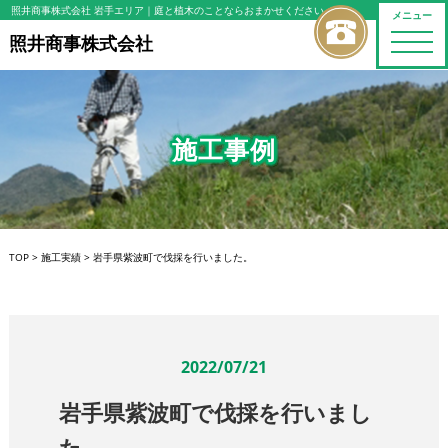
照井商事株式会社 岩手エリア
｜庭と植木のことならおまかせください
メニュー
toggle
照井商事株式会社
naviga
施工事例
TOP
>
施工実績
>
岩手県紫波町で伐採を行いました。
2022/07/21
岩手県紫波町で伐採を行いまし
た。