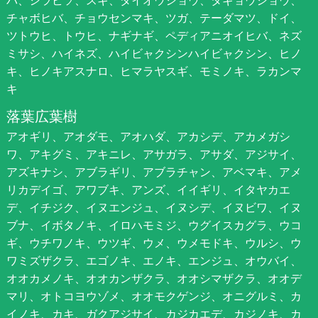
チャボヒバ、チョウセンマキ、ツガ、テーダマツ、ドイ、
ツトウヒ、トウヒ、ナギナギ、ペディアニオイヒバ、ネズ
ミサシ、ハイネズ、ハイビャクシンハイビャクシン、ヒノ
キ、ヒノキアスナロ、ヒマラヤスギ、モミノキ、ラカンマ
キ
落葉広葉樹
アオギリ、アオダモ、アオハダ、アカシデ、アカメガシ
ワ、アキグミ、アキニレ、アサガラ、アサダ、アジサイ、
アズキナシ、アブラギリ、アブラチャン、アベマキ、アメ
リカデイゴ、アワブキ、アンズ、イイギリ、イタヤカエ
デ、イチジク、イヌエンジュ、イヌシデ、イヌビワ、イヌ
ブナ、イボタノキ、イロハモミジ、ウグイスカグラ、ウコ
ギ、ウチワノキ、ウツギ、ウメ、ウメモドキ、ウルシ、ウ
ワミズザクラ、エゴノキ、エノキ、エンジュ、オウバイ、
オオカメノキ、オオカンザクラ、オオシマザクラ、オオデ
マリ、オトコヨウゾメ、オオモクゲンジ、オニグルミ、カ
イノキ、カキ、ガクアジサイ、カジカエデ、カジノキ、カ