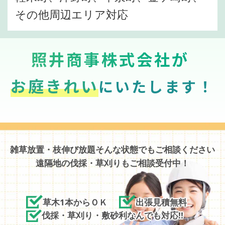
その他周辺エリア対応
照井商事株式会社が
お庭きれい
にいたします！
雑草放置・枝伸び放題そんな状態でもご相談ください
遠隔地の伐採・草刈りもご相談受付中！
草木1本からＯＫ
出張見積無料
伐採・草刈り・敷砂利なんでも対応!!