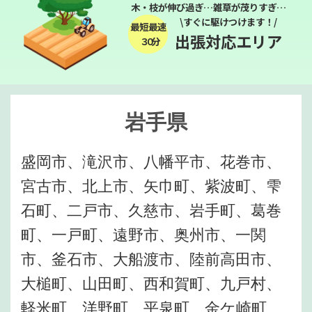
木・枝が伸び過ぎ…雑草が茂りすぎ…
\すぐに駆けつけます！/
最短最速
出張対応エリア
３０分
岩手県
盛岡市、滝沢市、八幡平市、花巻市、
宮古市、北上市、矢巾町、紫波町、雫
石町、二戸市、久慈市、岩手町、葛巻
町、一戸町、遠野市、奥州市、一関
市、釜石市、大船渡市、陸前高田市、
大槌町、山田町、西和賀町、九戸村、
軽米町、洋野町、平泉町、金ケ崎町、