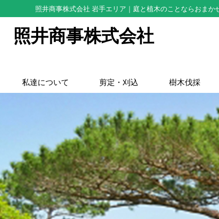
照井商事株式会社 岩手エリア
｜庭と植木のことならおまか
照井商事株式会社
私達について
剪定・刈込
樹木伐採