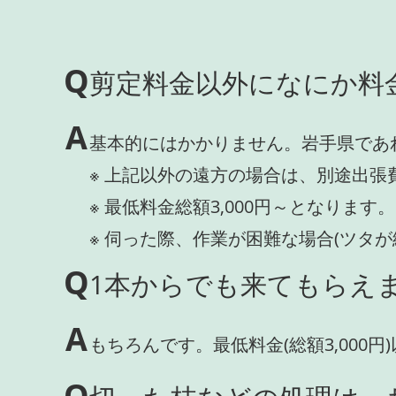
Q
剪定料金以外になにか料
A
基本的にはかかりません。岩手県であ
※ 上記以外の遠方の場合は、別途出張
※ 最低料金総額3,000円～となります。
※ 伺った際、作業が困難な場合(ツタ
Q
1本からでも来てもらえま
A
もちろんです。最低料金(総額3,000
Q