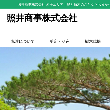
照井商事株式会社 岩手エリア
｜庭と植木のことならおまか
照井商事株式会社
私達について
剪定・刈込
樹木伐採