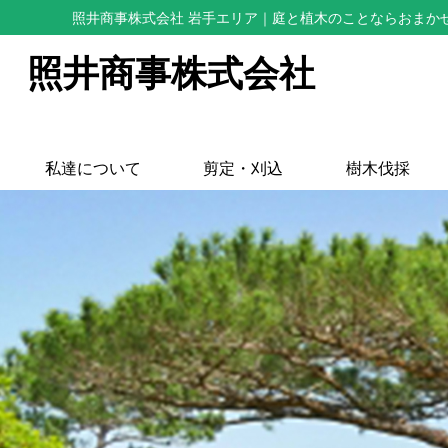
照井商事株式会社 岩手エリア
｜庭と植木のことならおまか
照井商事株式会社
私達について
剪定・刈込
樹木伐採