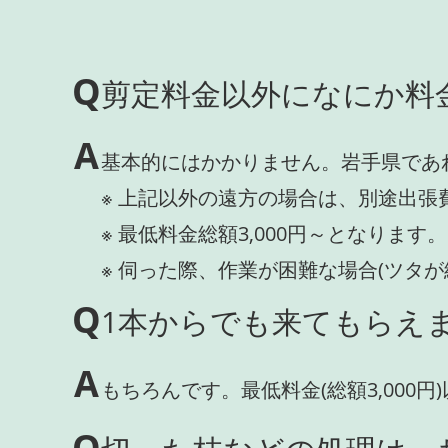
Q
剪定料金以外になにか料
A
基本的にはかかりません。岩手県であ
※ 上記以外の遠方の場合は、別途出張
※ 最低料金総額3,000円～となります。
※ 伺った際、作業が困難な場合(ツタ
Q
1本からでも来てもらえま
A
もちろんです。最低料金(総額3,000
Q