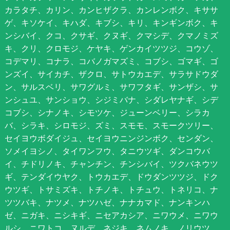
カラタチ、カリン、カンヒザクラ、カンレンボク、キササ
ゲ、キソケイ、キハダ、キブシ、キリ、キンギンボク、キ
ンシバイ、クコ、クサギ、クヌギ、クマシデ、クマノミズ
キ、クリ、クロモジ、ケヤキ、ゲンカイツツジ、コウゾ、
コデマリ、コナラ、コバノガマズミ、コブシ、ゴマギ、ゴ
ンズイ、サイカチ、ザクロ、サトウカエデ、サラサドウダ
ン、サルスベリ、サワグルミ、サワフタギ、サンザシ、サ
ンシュユ、サンショウ、シジミバナ、シダレヤナギ、シデ
コブシ、シナノキ、シモツケ、ジューンベリー、シラカ
バ、シラキ、シロモジ、ズミ、スモモ、スモークツリー、
セイヨウボダイジュ、セイヨウニンジンボク、センダン、
ソメイヨシノ、タイワンフウ、タニウツギ、ダンコウバ
イ、チドリノキ、チャンチン、チンシバイ、ツクバネウツ
ギ、テンダイウヤク、トウカエデ、ドウダンツツジ、ドク
ウツギ、トサミズキ、トチノキ、トチュウ、トネリコ、ナ
ツツバキ、ナツメ、ナツハゼ、ナナカマド、ナンキンハ
ゼ、ニガキ、ニシキギ、ニセアカシア、ニワウメ、ニワウ
ルシ、ニワトコ、ヌルデ、ネジキ、ネムノキ、ノリウツ