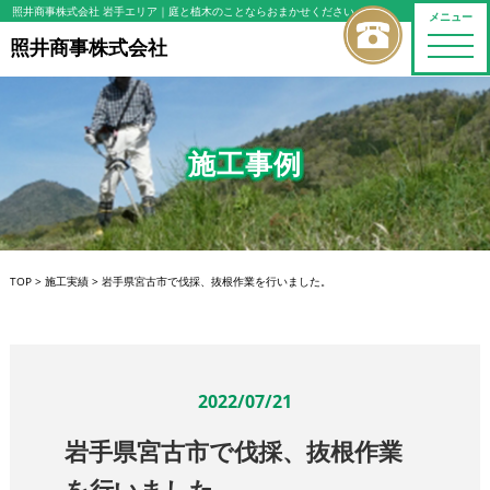
照井商事株式会社 岩手エリア
｜庭と植木のことならおまかせください
メニュー
toggle
照井商事株式会社
naviga
施工事例
TOP
>
施工実績
>
岩手県宮古市で伐採、抜根作業を行いました。
2022/07/21
岩手県宮古市で伐採、抜根作業
を行いました。