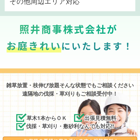
その他周辺エリア対応
照井商事株式会社が
お庭きれい
にいたします！
雑草放置・枝伸び放題そんな状態でもご相談ください
遠隔地の伐採・草刈りもご相談受付中！
草木1本からＯＫ
出張見積無料
伐採・草刈り・敷砂利なんでも対応!!