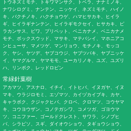
トウネズミモチ、トキワマンサク、トベラ、ナナミノキ、
ナワシログミ、ナンテン、ニッケイ、ネズミモチ、ハイノ
キ、バクチノキ、ハクチョウゲ、ハマヒサカキ、ヒイラ
ギ、ヒイラギナンテン、ヒイラギモクセイ、ヒサカキ、ピ
ラカンサス、ビワ、プリペット、ベニカナメ、ベニカナメ
モチ、ボックスウッド、マサキ、マテバシイ、マホニアコ
ンヒューサ、マメツゲ、マンリョウ、モチノキ、モッコ
ク、ヤシ、ヤツデ、ヤブコウジ、ヤブツバキ、ヤブニッケ
イ、ヤマグルマ、ヤマモモ、ユーカリノキ、ユズ、ユズリ
ハ、リンボク、レッドロビン
常緑針葉樹
アカマツ、アスナロ、イチイ、イトヒバ、イヌガヤ、イヌ
マキ、ウラジロモミ、エゾマツ、カイヅカイブキ、カヤ、
キャラボク、クジャクヒバ、クロベ、クロマツ、コウヤマ
キ、コウヨウザン、コノテガシワ、コメツガ、ゴヨウマ
ツ、コニファー、ゴールドクレスト、サワラ、シノブヒ
バ、シラビソ、スギ、ダイオウショウ、タギョウショウ、
チャボヒバ、チョウセンマキ、ツガ、テーダマツ、ドイ、