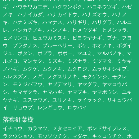
ギ、ハウチワカエデ、ハクウンボク、ハコネウツギ、ハゼ
ノキ、ハナイカダ、ハナカイドウ、ハナズオウ、ハナノ
キ、ハナミズキ、ハマナス、ハリギリ、ハリグワ、ハルニ
レ、ハンカチノキ、ハンノキ、ヒメウツギ、ヒメシャラ、
ヒメリンゴ、ヒュウガミズキ、ビヨウヤナギ、ブナ、フヨ
ウ、プラタナス、ブルーベリー、ボケ、ホオノキ、ボダイ
ジュ、ボタン、ポプラ、ポポー、マユミ、マルバノキ、マ
ルメロ、マンサク、ミズキ、ミズナラ、ミツマタ、ミヤギ
ノハギ、ムクゲ、ムクノキ、ムクロジ、ムラサキシキブ、
ムレスズメ、メギ、メグスリノキ、モクゲンジ、モクレ
ン、モミジバフウ、ヤブデマリ、ヤマグワ、ヤマコウバ
シ、ヤマザクラ、ヤマハギ、ヤマブキ、ヤマボウシ、ユキ
ヤナギ、ユスラウメ、ユリノキ、ライラック、リキュウバ
イ、リョウブ、レンギョウ、ロウバイ
落葉針葉樹
イチョウ、カラマツ、メタセコイア、ポンドサイプレス、
ラクウショウ、モウソウチク、マダケ、キッコウチク、ホ