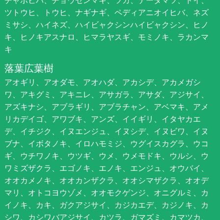
ツトウヒ、トウヒ、ナギナギ、ペディアニオイヒバ、ネズ
ミサシ、ハイネズ、ハイビャクシンハイビャクシン、ヒノ
キ、ヒノキアスナロ、ヒマラヤスギ、モミノキ、ラカンマ
キ
落葉広葉樹
アオギリ、アオダモ、アオハダ、アカシデ、アカメガシ
ワ、アキグミ、アキニレ、アサガラ、アサダ、アジサイ、
アズキナシ、アブラギリ、アブラチャン、アベマキ、アメ
リカデイゴ、アワブキ、アンズ、イイギリ、イタヤカエ
デ、イチジク、イヌエンジュ、イヌシデ、イヌビワ、イヌ
ブナ、イボタノキ、イロハモミジ、ウグイスカグラ、ウコ
ギ、ウチワノキ、ウツギ、ウメ、ウメモドキ、ウルシ、ウ
ワミズザクラ、エゴノキ、エノキ、エンジュ、オウバイ、
オオカメノキ、オオカンザクラ、オオシマザクラ、オオデ
マリ、オトコヨウゾメ、オオモクゲンジ、オニグルミ、カ
イノキ、カキ、ガクアジサイ、カジカエデ、カジノキ、カ
シワ、カシワバアジサイ、カツラ、ガマズミ、カマツカ、