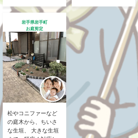
岩手県岩手町
お庭剪定
松やコニファーなど
の庭木から、ちいさ
な生垣、 大きな生垣