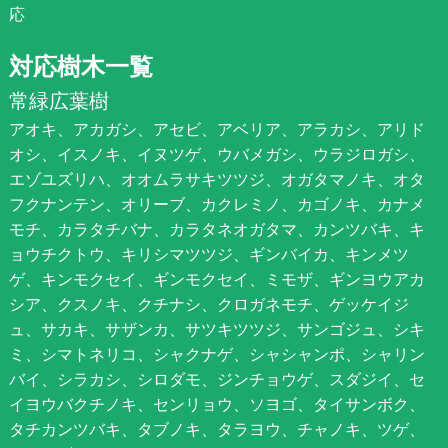
応
対応樹木一覧
常緑広葉樹
アオキ、アカガシ、アセビ、アベリア、アラカシ、アリド
オシ、イスノキ、イヌツゲ、ウバメガシ、ウラジロガシ、
エゾユズリハ、オオムラサキツツジ、オガタマノキ、オタ
フクナンテン、オリーブ、カクレミノ、カゴノキ、カナメ
モチ、カラタチバナ、カラタネオガタマ、カンツバキ、キ
ョウチクトウ、キリシマツツジ、ギンバイカ、キンメツ
ゲ、キンモクセイ、ギンモクセイ、ミモザ、ギンヨウアカ
シア、クスノキ、クチナシ、クロガネモチ、ゲッケイジ
ュ、サカキ、サザンカ、サツキツツジ、サンゴジュ、シキ
ミ、シマトネリコ、シャクナゲ、シャシャンポ、シャリン
バイ、シラカシ、シロダモ、ジンチョウゲ、スダジイ、セ
イヨウバクチノキ、センリョウ、ソヨゴ、タイサンボク、
タチカンツバキ、タブノキ、タラヨウ、チャノキ、ツゲ、