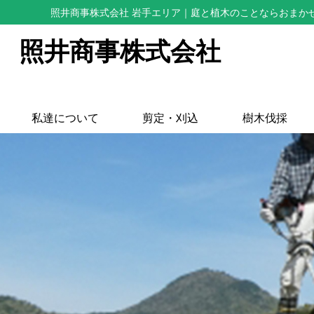
照井商事株式会社 岩手エリア
｜庭と植木のことならおまか
照井商事株式会社
私達について
剪定・刈込
樹木伐採