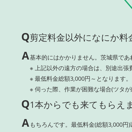
Q
剪定料金以外になにか料
A
基本的にはかかりません。茨城県であ
※ 上記以外の遠方の場合は、別途出張
※ 最低料金総額3,000円～となります。
※ 伺った際、作業が困難な場合(ツタ
Q
1本からでも来てもらえま
A
もちろんです。最低料金(総額3,000