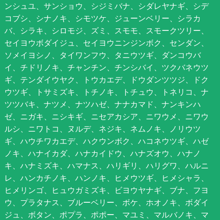
ンシュユ、サンショウ、シジミバナ、シダレヤナギ、シデ
コブシ、シナノキ、シモツケ、ジューンベリー、シラカ
バ、シラキ、シロモジ、ズミ、スモモ、スモークツリー、
セイヨウボダイジュ、セイヨウニンジンボク、センダン、
ソメイヨシノ、タイワンフウ、タニウツギ、ダンコウバ
イ、チドリノキ、チャンチン、チンシバイ、ツクバネウツ
ギ、テンダイウヤク、トウカエデ、ドウダンツツジ、ドク
ウツギ、トサミズキ、トチノキ、トチュウ、トネリコ、ナ
ツツバキ、ナツメ、ナツハゼ、ナナカマド、ナンキンハ
ゼ、ニガキ、ニシキギ、ニセアカシア、ニワウメ、ニワウ
ルシ、ニワトコ、ヌルデ、ネジキ、ネムノキ、ノリウツ
ギ、ハウチワカエデ、ハクウンボク、ハコネウツギ、ハゼ
ノキ、ハナイカダ、ハナカイドウ、ハナズオウ、ハナノ
キ、ハナミズキ、ハマナス、ハリギリ、ハリグワ、ハルニ
レ、ハンカチノキ、ハンノキ、ヒメウツギ、ヒメシャラ、
ヒメリンゴ、ヒュウガミズキ、ビヨウヤナギ、ブナ、フヨ
ウ、プラタナス、ブルーベリー、ボケ、ホオノキ、ボダイ
ジュ、ボタン、ポプラ、ポポー、マユミ、マルバノキ、マ