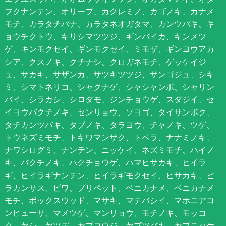
フクナンテン、オリーブ、カクレミノ、カゴノキ、カナメ
モチ、カラタチバナ、カラタネオガタマ、カンツバキ、キ
ョウチクトウ、キリシマツツジ、ギンバイカ、キンメツ
ゲ、キンモクセイ、ギンモクセイ、ミモザ、ギンヨウアカ
シア、クスノキ、クチナシ、クロガネモチ、ゲッケイジ
ュ、サカキ、サザンカ、サツキツツジ、サンゴジュ、シキ
ミ、シマトネリコ、シャクナゲ、シャシャンポ、シャリン
バイ、シラカシ、シロダモ、ジンチョウゲ、スダジイ、セ
イヨウバクチノキ、センリョウ、ソヨゴ、タイサンボク、
タチカンツバキ、タブノキ、タラヨウ、チャノキ、ツゲ、
トウネズミモチ、トキワマンサク、トベラ、ナナミノキ、
ナワシログミ、ナンテン、ニッケイ、ネズミモチ、ハイノ
キ、バクチノキ、ハクチョウゲ、ハマヒサカキ、ヒイラ
ギ、ヒイラギナンテン、ヒイラギモクセイ、ヒサカキ、ピ
ラカンサス、ビワ、プリペット、ベニカナメ、ベニカナメ
モチ、ボックスウッド、マサキ、マテバシイ、マホニアコ
ンヒューサ、マメツゲ、マンリョウ、モチノキ、モッコ
ク、ヤシ、ヤツデ、ヤブコウジ、ヤブツバキ、ヤブニッケ