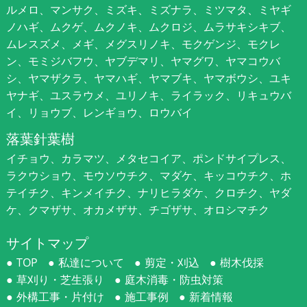
ルメロ、マンサク、ミズキ、ミズナラ、ミツマタ、ミヤギ
ノハギ、ムクゲ、ムクノキ、ムクロジ、ムラサキシキブ、
ムレスズメ、メギ、メグスリノキ、モクゲンジ、モクレ
ン、モミジバフウ、ヤブデマリ、ヤマグワ、ヤマコウバ
シ、ヤマザクラ、ヤマハギ、ヤマブキ、ヤマボウシ、ユキ
ヤナギ、ユスラウメ、ユリノキ、ライラック、リキュウバ
イ、リョウブ、レンギョウ、ロウバイ
落葉針葉樹
イチョウ、カラマツ、メタセコイア、ポンドサイプレス、
ラクウショウ、モウソウチク、マダケ、キッコウチク、ホ
テイチク、キンメイチク、ナリヒラダケ、クロチク、ヤダ
ケ、クマザサ、オカメザサ、チゴザサ、オロシマチク
サイトマップ
TOP
私達について
剪定・刈込
樹木伐採
草刈り・芝生張り
庭木消毒・防虫対策
外構工事・片付け
施工事例
新着情報