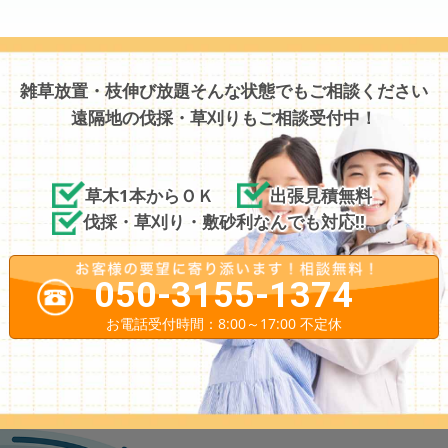
雑草放置・枝伸び放題そんな状態でもご相談ください
遠隔地の伐採・草刈りもご相談受付中！
草木1本からＯＫ
出張見積無料
伐採・草刈り・敷砂利なんでも対応!!
050-3155-1374
お電話受付時間：8:00～17:00 不定休