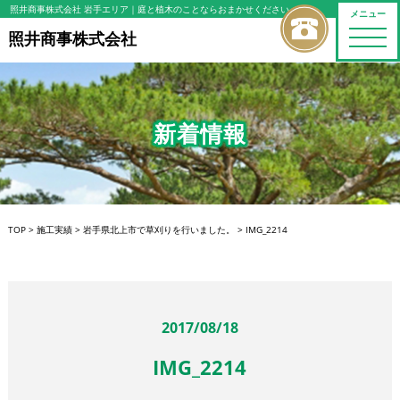
照井商事株式会社 岩手エリア
｜庭と植木のことならおまかせください
メニュー
toggle
照井商事株式会社
naviga
新着情報
TOP
>
施工実績
>
岩手県北上市で草刈りを行いました。
>
IMG_2214
2017/08/18
IMG_2214