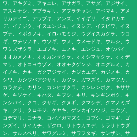
ワ、アキグミ、アキニレ、アサガラ、アサダ、アジサイ、
アズキナシ、アブラギリ、アブラチャン、アベマキ、アメ
リカデイゴ、アワブキ、アンズ、イイギリ、イタヤカエ
デ、イチジク、イヌエンジュ、イヌシデ、イヌビワ、イヌ
ブナ、イボタノキ、イロハモミジ、ウグイスカグラ、ウコ
ギ、ウチワノキ、ウツギ、ウメ、ウメモドキ、ウルシ、ウ
ワミズザクラ、エゴノキ、エノキ、エンジュ、オウバイ、
オオカメノキ、オオカンザクラ、オオシマザクラ、オオデ
マリ、オトコヨウゾメ、オオモクゲンジ、オニグルミ、カ
イノキ、カキ、ガクアジサイ、カジカエデ、カジノキ、カ
シワ、カシワバアジサイ、カツラ、ガマズミ、カマツカ、
カラタチ、カリン、カンヒザクラ、カンレンボク、キササ
ゲ、キソケイ、キハダ、キブシ、キリ、キンギンボク、キ
ンシバイ、クコ、クサギ、クヌギ、クマシデ、クマノミズ
キ、クリ、クロモジ、ケヤキ、ゲンカイツツジ、コウゾ、
コデマリ、コナラ、コバノガマズミ、コブシ、ゴマギ、ゴ
ンズイ、サイカチ、ザクロ、サトウカエデ、サラサドウダ
ン、サルスベリ、サワグルミ、サワフタギ、サンザシ、サ