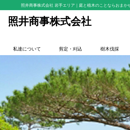
照井商事株式会社 岩手エリア
｜庭と植木のことならおまか
照井商事株式会社
私達について
剪定・刈込
樹木伐採