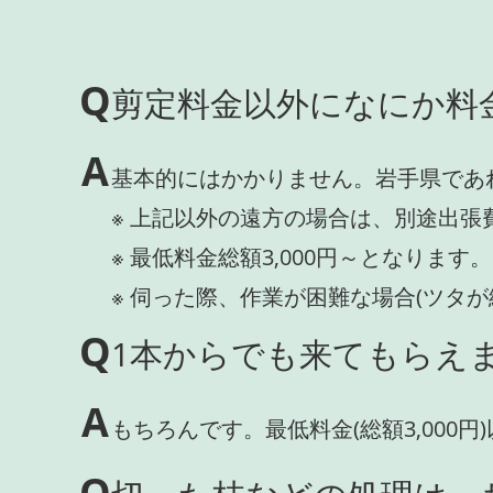
Q
剪定料金以外になにか料
A
基本的にはかかりません。岩手県であ
※ 上記以外の遠方の場合は、別途出張
※ 最低料金総額3,000円～となります。
※ 伺った際、作業が困難な場合(ツタ
Q
1本からでも来てもらえま
A
もちろんです。最低料金(総額3,000
Q