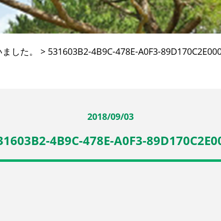
いました。
>
531603B2-4B9C-478E-A0F3-89D170C2E00
2018/09/03
31603B2-4B9C-478E-A0F3-89D170C2E0