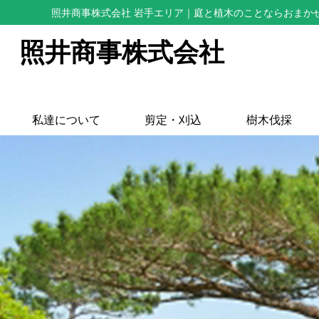
照井商事株式会社 岩手エリア
｜庭と植木のことならおまか
照井商事株式会社
私達について
剪定・刈込
樹木伐採