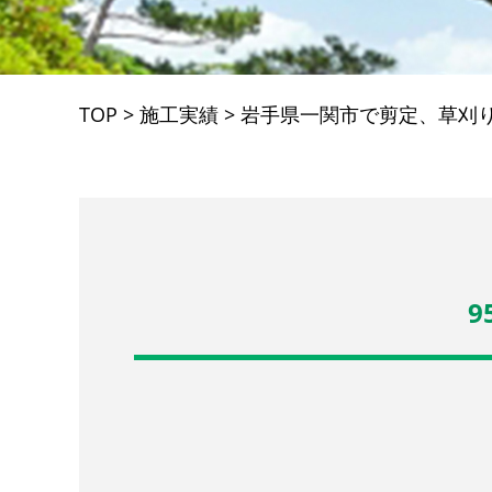
TOP
>
施工実績
>
岩手県一関市で剪定、草刈
9