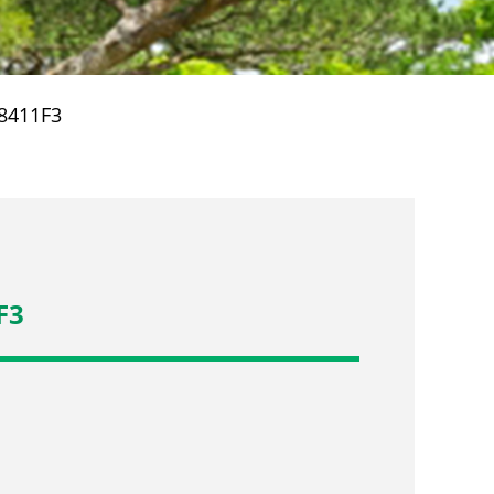
8411F3
F3