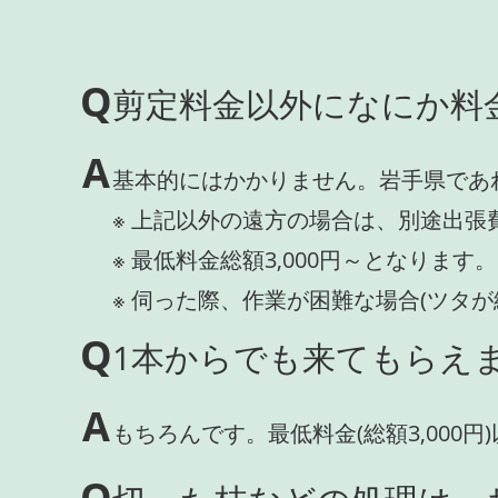
Q
剪定料金以外になにか料
A
基本的にはかかりません。岩手県であ
※ 上記以外の遠方の場合は、別途出張
※ 最低料金総額3,000円～となります。
※ 伺った際、作業が困難な場合(ツタ
Q
1本からでも来てもらえま
A
もちろんです。最低料金(総額3,000
Q