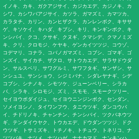
イノキ、カキ、ガクアジサイ、カジカエデ、カジノキ、カ
シワ、カシワバアジサイ、カツラ、ガマズミ、カマツカ、
カラタチ、カリン、カンヒザクラ、カンレンボク、キササ
ゲ、キソケイ、キハダ、キブシ、キリ、キンギンボク、キ
ンシバイ、クコ、クサギ、クヌギ、クマシデ、クマノミズ
キ、クリ、クロモジ、ケヤキ、ゲンカイツツジ、コウゾ、
コデマリ、コナラ、コバノガマズミ、コブシ、ゴマギ、ゴ
ンズイ、サイカチ、ザクロ、サトウカエデ、サラサドウダ
ン、サルスベリ、サワグルミ、サワフタギ、サンザシ、サ
ンシュユ、サンショウ、シジミバナ、シダレヤナギ、シデ
コブシ、シナノキ、シモツケ、ジューンベリー、シラカ
バ、シラキ、シロモジ、ズミ、スモモ、スモークツリー、
セイヨウボダイジュ、セイヨウニンジンボク、センダン、
ソメイヨシノ、タイワンフウ、タニウツギ、ダンコウバ
イ、チドリノキ、チャンチン、チンシバイ、ツクバネウツ
ギ、テンダイウヤク、トウカエデ、ドウダンツツジ、ドク
ウツギ、トサミズキ、トチノキ、トチュウ、トネリコ、ナ
ツツバキ、ナツメ、ナツハゼ、ナナカマド、ナンキンハ