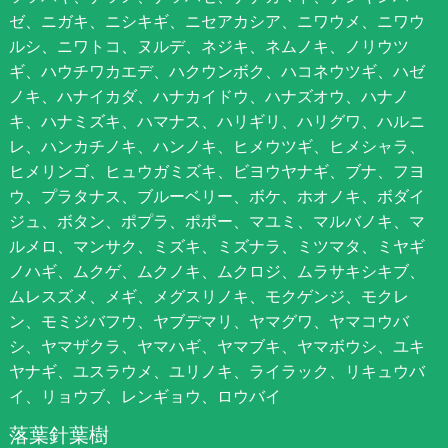
ゼ、ニガキ、ニシキギ、ニセアカシア、ニワウメ、ニワウ
ルシ、ニワトコ、ヌルデ、ネジキ、ネムノキ、ノリウツ
ギ、ハウチワカエデ、ハクウンボク、ハコネウツギ、ハゼ
ノキ、ハナイカダ、ハナカイドウ、ハナズオウ、ハナノ
キ、ハナミズキ、ハマナス、ハリギリ、ハリグワ、ハルニ
レ、ハンカチノキ、ハンノキ、ヒメウツギ、ヒメシャラ、
ヒメリンゴ、ヒュウガミズキ、ビヨウヤナギ、ブナ、フヨ
ウ、プラタナス、ブルーベリー、ボケ、ホオノキ、ボダイ
ジュ、ボタン、ポプラ、ポポー、マユミ、マルバノキ、マ
ルメロ、マンサク、ミズキ、ミズナラ、ミツマタ、ミヤギ
ノハギ、ムクゲ、ムクノキ、ムクロジ、ムラサキシキブ、
ムレスズメ、メギ、メグスリノキ、モクゲンジ、モクレ
ン、モミジバフウ、ヤブデマリ、ヤマグワ、ヤマコウバ
シ、ヤマザクラ、ヤマハギ、ヤマブキ、ヤマボウシ、ユキ
ヤナギ、ユスラウメ、ユリノキ、ライラック、リキュウバ
イ、リョウブ、レンギョウ、ロウバイ
落葉針葉樹