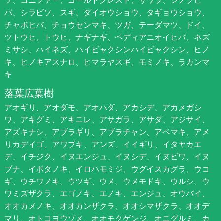
バ、シラビソ、スギ、ダイオウショウ、タギョウショウ、
チャボヒバ、チョウセンマキ、ツガ、テーダマツ、ドイ、
ツトウヒ、トウヒ、ナギナギ、ペディアニオイヒバ、ネズ
ミサシ、ハイネズ、ハイビャクシンハイビャクシン、ヒノ
キ、ヒノキアスナロ、ヒマラヤスギ、モミノキ、ラカンマ
キ
落葉広葉樹
アオギリ、アオダモ、アオハダ、アカシデ、アカメガシ
ワ、アキグミ、アキニレ、アサガラ、アサダ、アジサイ、
アズキナシ、アブラギリ、アブラチャン、アベマキ、アメ
リカデイゴ、アワブキ、アンズ、イイギリ、イタヤカエ
デ、イチジク、イヌエンジュ、イヌシデ、イヌビワ、イヌ
ブナ、イボタノキ、イロハモミジ、ウグイスカグラ、ウコ
ギ、ウチワノキ、ウツギ、ウメ、ウメモドキ、ウルシ、ウ
ワミズザクラ、エゴノキ、エノキ、エンジュ、オウバイ、
オオカメノキ、オオカンザクラ、オオシマザクラ、オオデ
マリ、オトコヨウゾメ、オオモクゲンジ、オニグルミ、カ