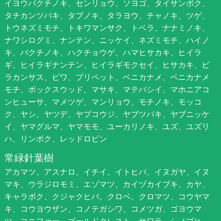
イヨウバクチノキ、センリョウ、ソヨゴ、タイサンボク、
タチカンツバキ、タブノキ、タラヨウ、チャノキ、ツゲ、
トウネズミモチ、トキワマンサク、トベラ、ナナミノキ、
ナワシログミ、ナンテン、ニッケイ、ネズミモチ、ハイノ
キ、バクチノキ、ハクチョウゲ、ハマヒサカキ、ヒイラ
ギ、ヒイラギナンテン、ヒイラギモクセイ、ヒサカキ、ピ
ラカンサス、ビワ、プリペット、ベニカナメ、ベニカナメ
モチ、ボックスウッド、マサキ、マテバシイ、マホニアコ
ンヒューサ、マメツゲ、マンリョウ、モチノキ、モッコ
ク、ヤシ、ヤツデ、ヤブコウジ、ヤブツバキ、ヤブニッケ
イ、ヤマグルマ、ヤマモモ、ユーカリノキ、ユズ、ユズリ
ハ、リンボク、レッドロビン
常緑針葉樹
アカマツ、アスナロ、イチイ、イトヒバ、イヌガヤ、イヌ
マキ、ウラジロモミ、エゾマツ、カイヅカイブキ、カヤ、
キャラボク、クジャクヒバ、クロベ、クロマツ、コウヤマ
キ、コウヨウザン、コノテガシワ、コメツガ、ゴヨウマ
ツ、コニファー、ゴールドクレスト、サワラ、シノブヒ