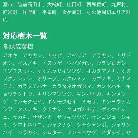
渡市、陸前高田市、大槌町、山田町、西和賀町、九戸村、
軽米町、洋野町、平泉町、金ケ崎町、その他周辺エリア対
応
対応樹木一覧
常緑広葉樹
アオキ、アカガシ、アセビ、アベリア、アラカシ、アリド
オシ、イスノキ、イヌツゲ、ウバメガシ、ウラジロガシ、
エゾユズリハ、オオムラサキツツジ、オガタマノキ、オタ
フクナンテン、オリーブ、カクレミノ、カゴノキ、カナメ
モチ、カラタチバナ、カラタネオガタマ、カンツバキ、キ
ョウチクトウ、キリシマツツジ、ギンバイカ、キンメツ
ゲ、キンモクセイ、ギンモクセイ、ミモザ、ギンヨウアカ
シア、クスノキ、クチナシ、クロガネモチ、ゲッケイジ
ュ、サカキ、サザンカ、サツキツツジ、サンゴジュ、シキ
ミ、シマトネリコ、シャクナゲ、シャシャンポ、シャリン
バイ、シラカシ、シロダモ、ジンチョウゲ、スダジイ、セ