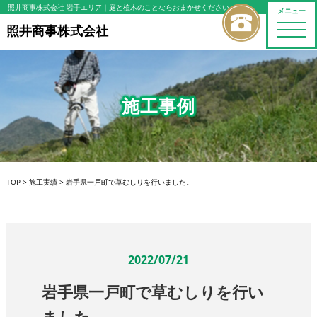
照井商事株式会社 岩手エリア
｜庭と植木のことならおまかせください
メニュー
toggle
照井商事株式会社
naviga
施工事例
TOP
>
施工実績
>
岩手県一戸町で草むしりを行いました。
2022/07/21
岩手県一戸町で草むしりを行い
ました。