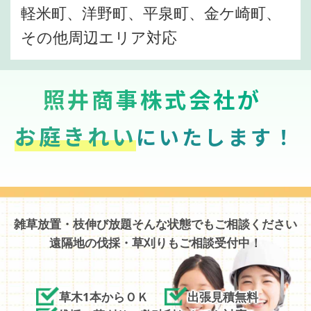
軽米町、洋野町、平泉町、金ケ崎町、
その他周辺エリア対応
照井商事株式会社が
お庭きれい
にいたします！
雑草放置・枝伸び放題そんな状態でもご相談ください
遠隔地の伐採・草刈りもご相談受付中！
草木1本からＯＫ
出張見積無料